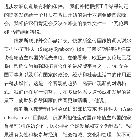
进步发展创造最有利的条件。“我们将把根据工作结果制定
的提案发送给一个月后在喀山开始的第十六届金砖国家峰
会。我相信它们肯定会反映在峰会的最终文件中，”瓦伦蒂
娜·马特维延科说。
俄罗斯联邦外交部副部长、俄罗斯金砖国家协调人谢尔
盖·里亚布科夫（Sergey Ryabkov）谈到了俄罗斯联邦担任该
协会轮值主席国的优先事项。在他看来，欧亚妇女论坛已经
将自己确立为加强和拓展合作的最权威平台之一。“妇女在
国际事务以及所有国家的政治、经济和社会生活中的作用正
在稳步增长。这是一个客观的趋势，需要出现新的对话格
式。我们正在尽一切努力，在多极体系快速形成和发展的背
景下，使世界多数国家的声音更加清晰，”他说。
俄罗斯联邦劳动和社会保护部部长安东·科佳科夫（Anto
n Kotyakov） 回顾说，俄罗斯担任金砖国家轮值主席国的宗
旨是“加强多边合作，以公平的全球发展和安全为利益”。“如
果没有女性积极参与经济、社会领域、文化和管理，就不可